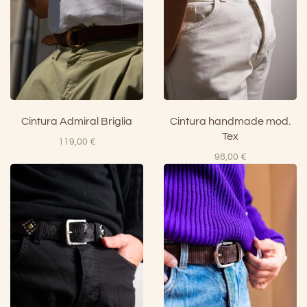
Cintura Admiral Briglia
Cintura handmade mod.
Tex
119,00
€
98,00
€