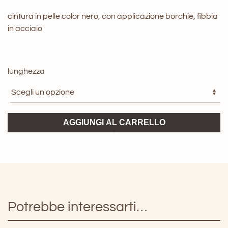
cintura in pelle color nero, con applicazione borchie, fibbia
in acciaio
lunghezza
Cintura
AGGIUNGI AL CARRELLO
handmade
mod.
Rockman
quantità
Potrebbe interessarti…