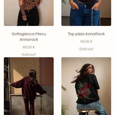
Sottogiacca Macu
Top pizzo AnnaRock
Annarock
59,00
€
69,00
€
Sold out!
Sold out!