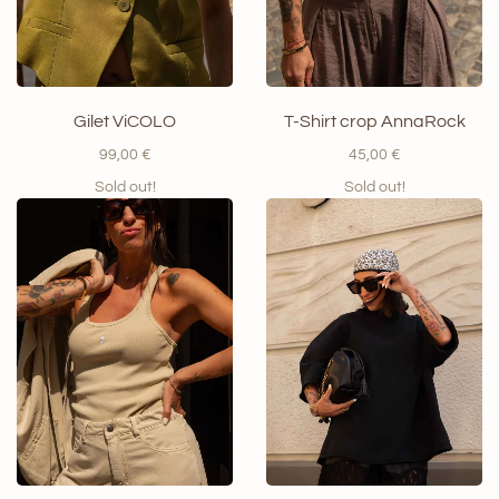
Gilet ViCOLO
T-Shirt crop AnnaRock
99,00
€
45,00
€
Sold out!
Sold out!