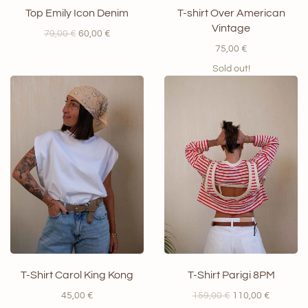
Top Emily Icon Denim
T-shirt Over American
Vintage
Il
Il
79,00
€
60,00
€
prezzo
prezzo
75,00
€
originale
attuale
Sold out!
era:
è:
79,00 €.
60,00 €.
T-Shirt Carol King Kong
T-Shirt Parigi 8PM
Il
Il
45,00
€
159,00
€
110,00
€
prezzo
prezzo