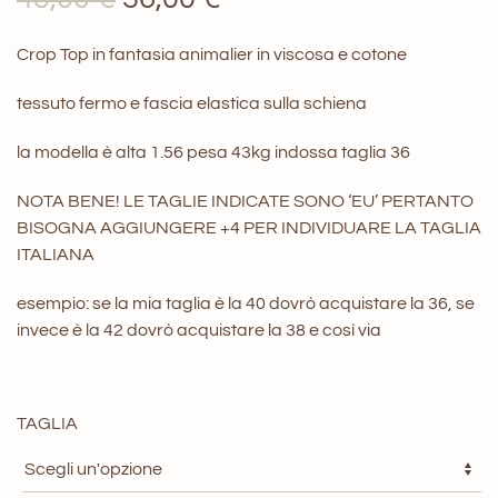
prezzo
prezzo
Crop Top in fantasia animalier in viscosa e cotone
originale
attuale
tessuto fermo e fascia elastica sulla schiena
era:
è:
45,00 €.
36,00 €.
la modella è alta 1.56 pesa 43kg indossa taglia 36
NOTA BENE! LE TAGLIE INDICATE SONO ‘EU’ PERTANTO
BISOGNA AGGIUNGERE +4 PER INDIVIDUARE LA TAGLIA
ITALIANA
esempio: se la mia taglia è la 40 dovrò acquistare la 36, se
invece è la 42 dovrò acquistare la 38 e così via
TAGLIA