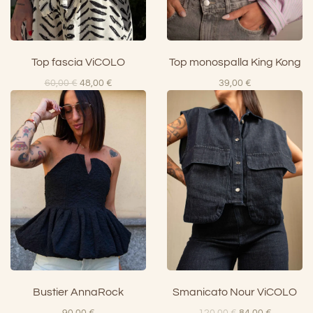
Top fascia ViCOLO
Top monospalla King Kong
Il
Il
60,00
€
48,00
€
39,00
€
prezzo
prezzo
originale
attuale
era:
è:
60,00 €.
48,00 €.
Bustier AnnaRock
Smanicato Nour ViCOLO
Il
Il