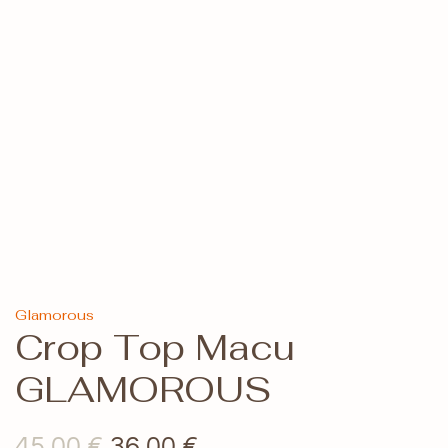
Glamorous
Crop Top Macu
GLAMOROUS
Il
Il
45,00
€
36,00
€