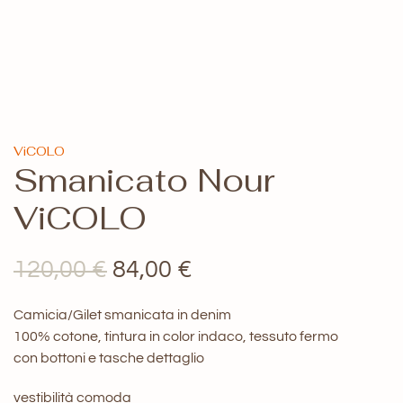
ViCOLO
Smanicato Nour
ViCOLO
Il
Il
120,00
€
84,00
€
prezzo
prezzo
Camicia/Gilet smanicata in denim
originale
attuale
100% cotone, tintura in color indaco, tessuto fermo
con bottoni e tasche dettaglio
era:
è:
120,00 €.
84,00 €.
vestibilità comoda