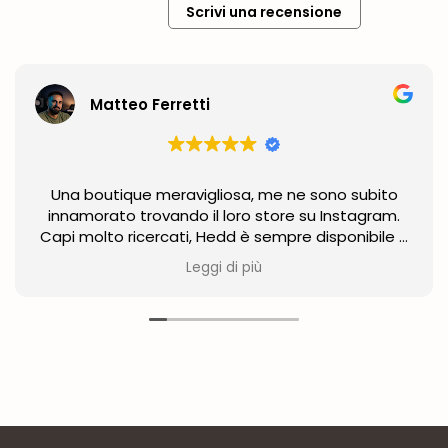
Scrivi una recensione
Matteo Ferretti
Una boutique meravigliosa, me ne sono subito
innamorato trovando il loro store su Instagram.
Capi molto ricercati, Hedd è sempre disponibile a
seguirti, consigliarti e aiutarti a trovare la taglia
Leggi di più
giusta anche per acquisti online, creando outfit su
misura per il tuo stile. Un servizio unico e
impeccabile! Non saprei come fare senza di lui!