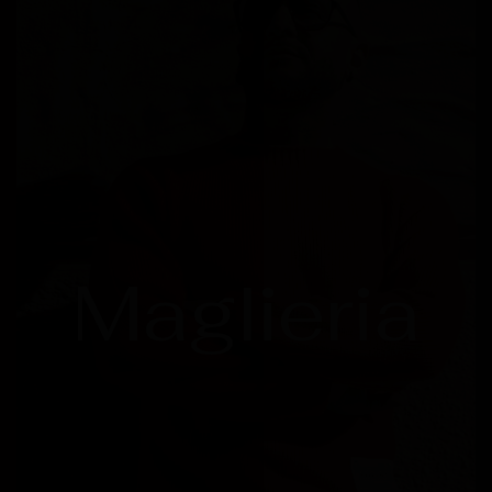
Maglieria