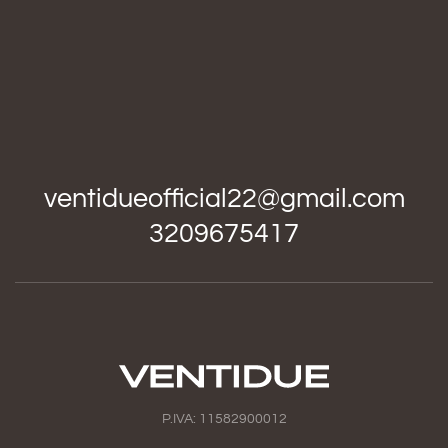
ventidueofficial22@gmail.com
3209675417
P.IVA: 11582900012