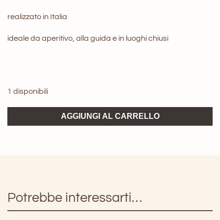
realizzato in Italia
ideale da aperitivo, alla guida e in luoghi chiusi
1 disponibili
Occhiale
AGGIUNGI AL CARRELLO
Irim
Buio
concept
brand
quantità
Potrebbe interessarti…