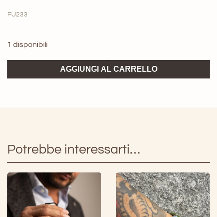
FU233
1 disponibili
Orologio
AGGIUNGI AL CARRELLO
Agguato
serie
ITAMARRI
quantità
Potrebbe interessarti…