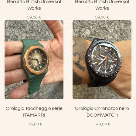
Berretto British Universal
Berretto British Universal
Works
Works
59,00
€
59,00
€
Orologio Taccheggio serie
Orologio Chronozoo nero
ITAMARRI
BOOMWATCH
175,00
€
149,00
€