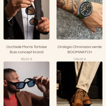
Occhiale Morris Tortoise
Orologio Chronozoo verde
Buio concept brand
BOOMWATCH
89,00
€
149,00
€