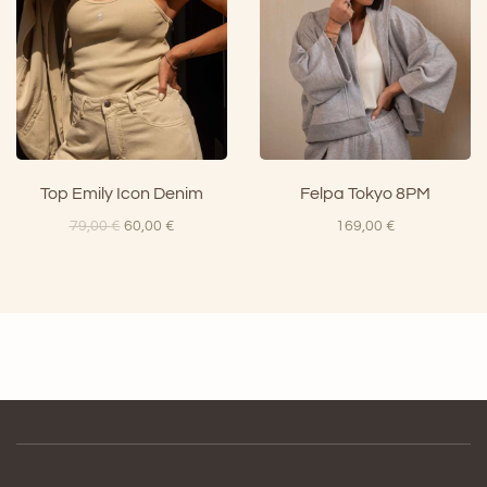
Top Emily Icon Denim
Felpa Tokyo 8PM
Il
Il
79,00
€
60,00
€
169,00
€
prezzo
prezzo
originale
attuale
era:
è:
79,00 €.
60,00 €.