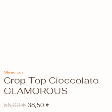
Glamorous
Crop Top Cioccolato
GLAMOROUS
Il
Il
55,00
€
38,50
€