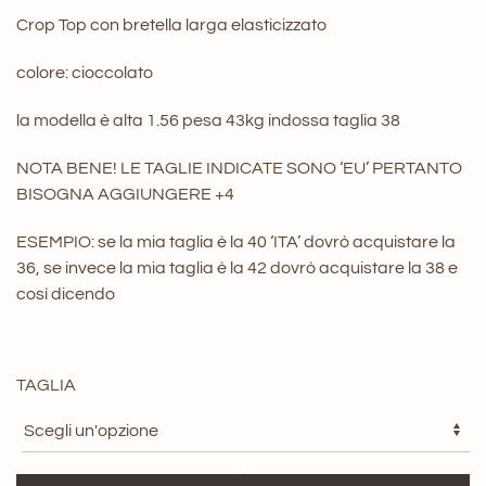
prezzo
prezzo
Crop Top con bretella larga elasticizzato
originale
attuale
colore: cioccolato
era:
è:
55,00 €.
38,50 €.
la modella è alta 1.56 pesa 43kg indossa taglia 38
NOTA BENE! LE TAGLIE INDICATE SONO ‘EU’ PERTANTO
BISOGNA AGGIUNGERE +4
ESEMPIO: se la mia taglia è la 40 ‘ITA’ dovrò acquistare la
36, se invece la mia taglia è la 42 dovrò acquistare la 38 e
così dicendo
TAGLIA