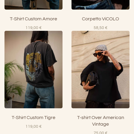
T-Shirt Custom Amore
Corpetto ViCOLO
119,00
€
58,50
€
T-Shirt Custom Tigre
T-shirt Over American
Vintage
119,00
€
75,00
€