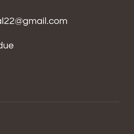
ial22@gmail.com
idue