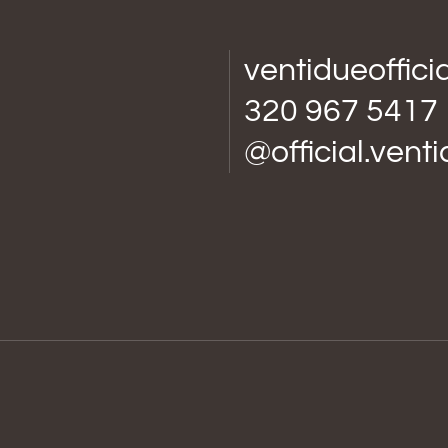
ventidueoffic
320 967 5417
@official.vent