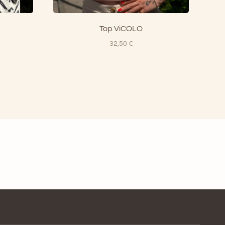
Top ViCOLO
32,50
€
zzo
uale
00 €.