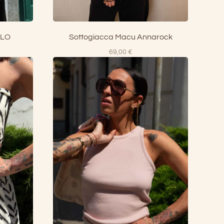
OLO
Sottogiacca Macu Annarock
69,00
€