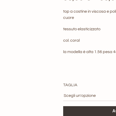
top a costine in viscosa e polie
cuore
tessuto elasticizzato
col. coral
la modella è alta 1.56 pesa 
TAGLIA
Top
A
Art