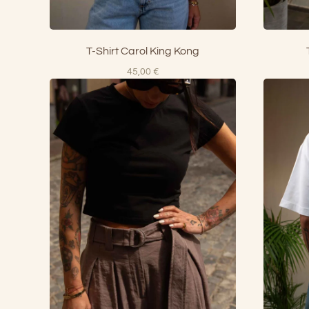
T-Shirt Carol King Kong
45,00
€