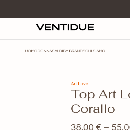
UOMO
DONNA
SALDI
BY BRANDS
CHI SIAMO
Art Love
Top Art 
Corallo
38,00
€
–
55,