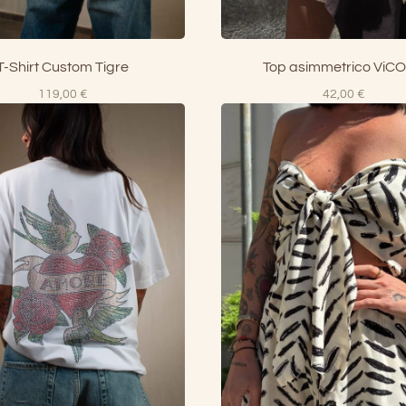
T-Shirt Custom Tigre
Top asimmetrico ViC
119,00
€
42,00
€