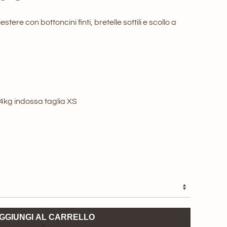
di
stere con bottoncini finti, bretelle sottili e scollo a
prezzo:
da
38,00 €
a
44kg indossa taglia XS
55,00 €
GGIUNGI AL CARRELLO