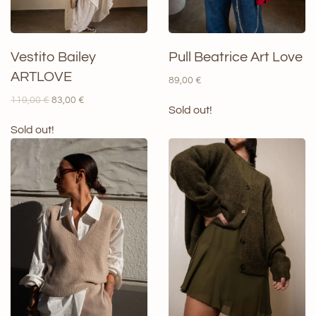
Vestito Bailey
Pull Beatrice Art Love
ARTLOVE
89,00
€
Il
Il
119,00
€
83,00
€
Sold out!
prezzo
prezzo
originale
attuale
Sold out!
era:
è:
119,00 €.
83,00 €.