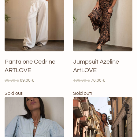
Pantalone Cedrine
Jumpsuit Azeline
ARTLOVE
ArtLOVE
Il
Il
Il
Il
99,00
€
69,00
€
109,00
€
76,00
€
prezzo
prezzo
prezzo
prezzo
originale
attuale
originale
attuale
Sold out!
Sold out!
era:
è:
era:
è:
99,00 €.
69,00 €.
109,00 €.
76,00 €.