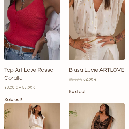
Top Art Love Rosso
Blusa Lucie ARTLOVE
Corallo
Il
Il
89,00
€
62,00
€
prezzo
prezzo
Fascia
38,00
€
–
55,00
€
originale
attuale
Sold out!
di
era:
è:
prezzo:
Sold out!
89,00 €.
62,00 €.
da
38,00 €
a
55,00 €