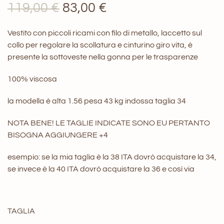
Il
Il
119,00
€
83,00
€
prezzo
prezzo
Vestito con piccoli ricami con filo di metallo, laccetto sul
originale
attuale
collo per regolare la scollatura e cinturino giro vita, è
presente la sottoveste nella gonna per le trasparenze
era:
è:
119,00 €.
83,00 €.
100% viscosa
la modella è alta 1.56 pesa 43 kg indossa taglia 34
NOTA BENE! LE TAGLIE INDICATE SONO EU PERTANTO
BISOGNA AGGIUNGERE +4
esempio: se la mia taglia è la 38 ITA dovrò acquistare la 34,
se invece è la 40 ITA dovrò acquistare la 36 e così via
TAGLIA