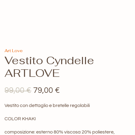
Art Love
Vestito Cyndelle
ARTLOVE
Il
Il
99,00
€
79,00
€
prezzo
prezzo
Vestito con dettaglio e bretelle regolabili
originale
attuale
COLOR KHAKI
era:
è:
99,00 €.
79,00 €.
composizione: esterno 80% viscosa 20% poliestere,