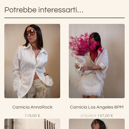
Potrebbe interessarti…
Camicia AnnaRock
Camicia Los Angeles 8PM
Il
Il
119,00
€
210,00
€
147,00
€
prezzo
prezzo
originale
attuale