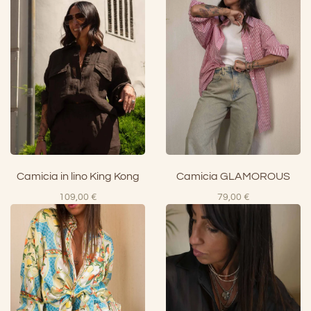
era:
è:
210,00 €.
147,00 €
Camicia in lino King Kong
Camicia GLAMOROUS
109,00
€
79,00
€