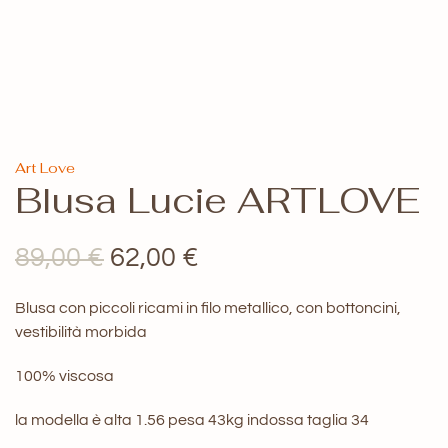
Art Love
Blusa Lucie ARTLOVE
Il
Il
89,00
€
62,00
€
prezzo
prezzo
Blusa con piccoli ricami in filo metallico, con bottoncini,
originale
attuale
vestibilità morbida
era:
è:
100% viscosa
89,00 €.
62,00 €.
la modella è alta 1.56 pesa 43kg indossa taglia 34