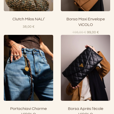
Clutch Milos NALI’
Borsa Maxi Envelope
ViCOLO
38,00
€
Il
Il
198,00
€
99,00
€
prezzo
prezzo
originale
attuale
era:
è:
198,00 €.
99,00 €.
Portachiavi Charme
Borsa Après l’école