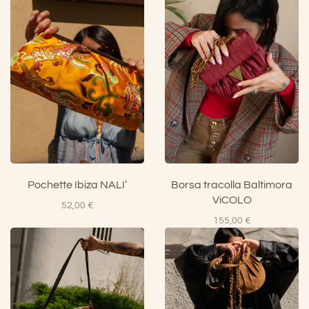
Pochette Ibiza NALI’
Borsa tracolla Baltimora
ViCOLO
52,00
€
155,00
€