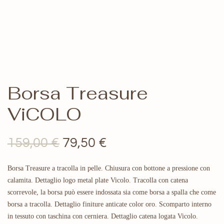
Borsa Treasure
ViCOLO
Il
Il
159,00
€
79,50
€
prezzo
prezzo
Borsa Treasure a tracolla in pelle. Chiusura con bottone a pressione con
originale
attuale
calamita. Dettaglio logo metal plate Vicolo. T
racolla con catena
era:
è:
scorrevole, la borsa può essere indossata sia come borsa a spalla che come
borsa a tracolla. Dettaglio finiture anticate color oro. Scomparto interno
159,00 €.
79,50 €.
in tessuto con taschina con cerniera. Dettaglio catena logata Vicolo.