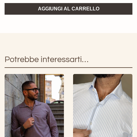
Xacus
AGGIUNGI AL CARRELLO
Camicia
Bacchettata
bianco/azzurro
quantità
Potrebbe interessarti…