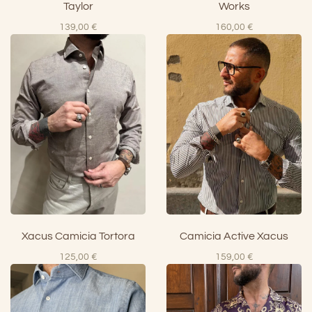
Taylor
Works
139,00
€
160,00
€
Xacus Camicia Tortora
Camicia Active Xacus
125,00
€
159,00
€