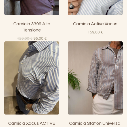
Camicia 3399 Alta
Camicia Active Xacus
Tensione
159,00
€
Il
Il
129,00
€
95,00
€
prezzo
prezzo
originale
attuale
era:
è:
129,00 €.
95,00 €.
Camicia Xacus ACTIVE
Camicia Station Universal