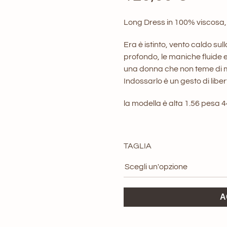
Long Dress in 100% viscosa, 
Era è istinto, vento caldo sul
profondo, le maniche fluide
una donna che non teme di mo
Indossarlo è un gesto di liber
la modella è alta 1.56 pesa 
TAGLIA
Abito
A
Era
BUiO