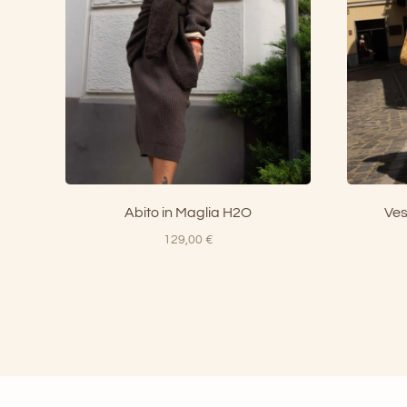
Abito in Maglia H2O
Ves
129,00
€