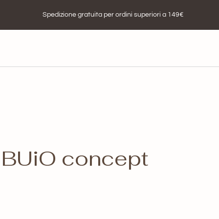
Spedizione gratuita per ordini superiori a 149€
a BUiO concept