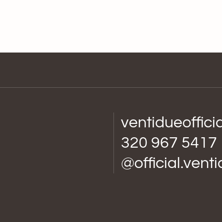
ventidueoffic
320 967 5417
@official.vent