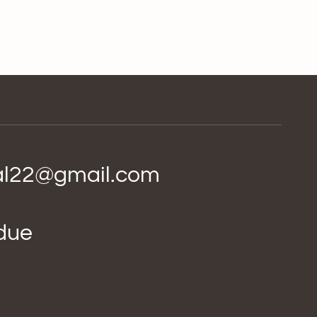
ial22@gmail.com
idue