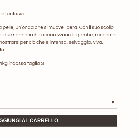
in fantasia
la pelle, un’onda che si muove libera. Con il suo scollo
 e i due spacchi che accarezzano le gambe, racconta
strarsi per ciò che è: intensa, selvaggia, viva.
tà.
44kg indossa taglia S
GGIUNGI AL CARRELLO