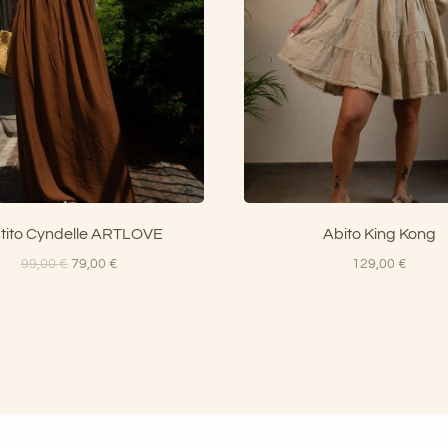
tito Cyndelle ARTLOVE
Abito King Kong
Il
Il
99,00
€
79,00
€
129,00
€
prezzo
prezzo
originale
attuale
era:
è:
99,00 €.
79,00 €.