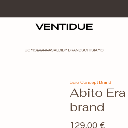
UOMO
DONNA
SALDI
BY BRANDS
CHI SIAMO
Buio Concept Brand
Abito Er
brand
129,00
€