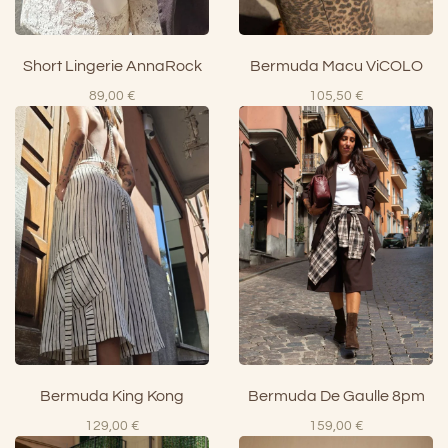
Bermuda Macu ViCOLO
Short Lingerie AnnaRock
105,50
€
89,00
€
Bermuda King Kong
Bermuda De Gaulle 8pm
129,00
€
159,00
€