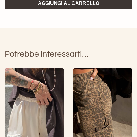
Bermuda
AGGIUNGI AL CARRELLO
De
Gaulle
8pm
quantità
Potrebbe interessarti…