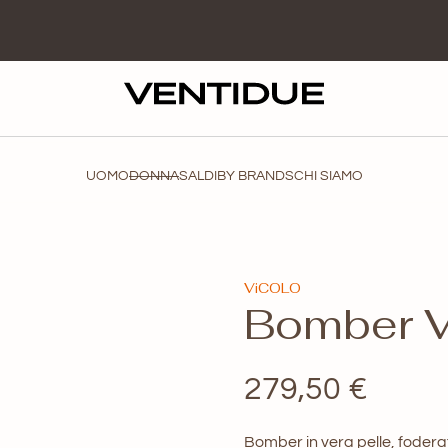
UOMO
DONNA
SALDI
BY BRANDS
CHI SIAMO
ViCOLO
Bomber V
279,50
€
Bomber in vera pelle, foderat