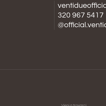
ventidueoffic
320 967 5417
@official.vent
Vieni a trovarci