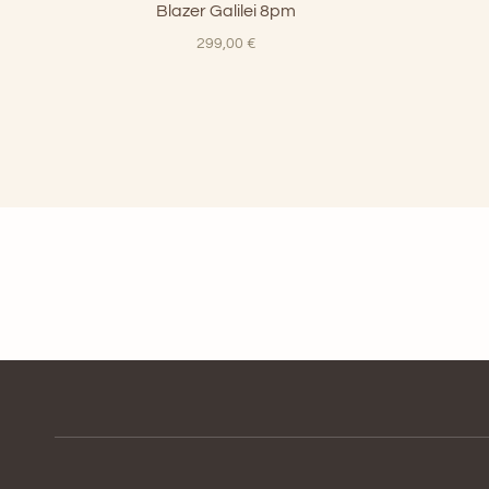
Blazer Galilei 8pm
299,00
€