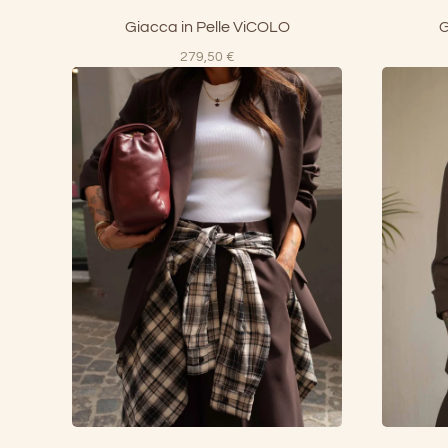
Giacca in Pelle ViCOLO
G
279,50
€