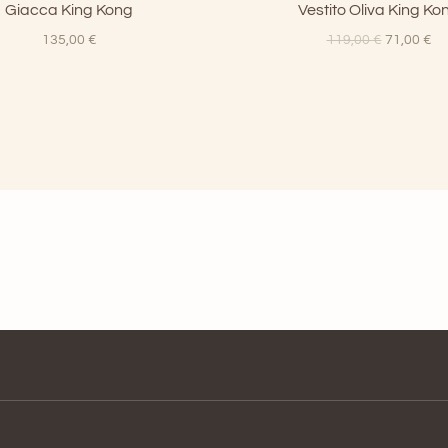
Giacca King Kong
Vestito Oliva King Ko
Il
Il
135,00
€
119,00
€
71,00
€
prezzo
pr
originale
at
era:
è:
119,00 €.
71