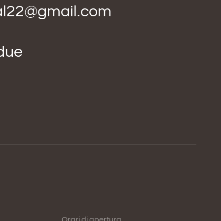
ial22@gmail.com
idue
Orari di apertura