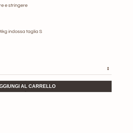
re e stringere
44kg indossa taglia S
GGIUNGI AL CARRELLO