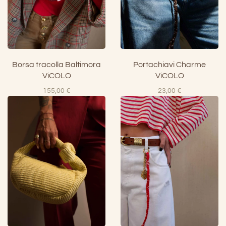
Borsa tracolla Baltimora
Portachiavi Charme
ViCOLO
ViCOLO
155,00
€
23,00
€