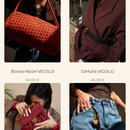
Borsa Hicari ViCOLO
Cintura ViCOLO
94,00
€
44,50
€