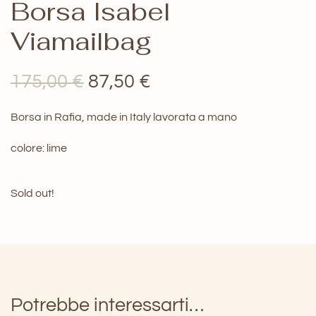
Borsa Isabel
Viamailbag
Il
Il
175,00
€
87,50
€
prezzo
prezzo
Borsa in Rafia, made in Italy lavorata a mano
originale
attuale
colore: lime
era:
è:
175,00 €.
87,50 €.
Sold out!
Potrebbe interessarti…