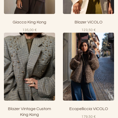
Giacca King Kong
Blazer ViCOLO
135,00
€
123,50
€
Blazer Vintage Custom
Ecopelliccia ViCOLO
King Kong
179,50
€