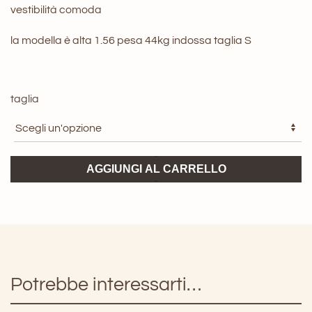
vestibilità comoda
la modella è alta 1.56 pesa 44kg indossa taglia S
taglia
Giacca
AGGIUNGI AL CARRELLO
in
Pelle
ViCOLO
quantità
Potrebbe interessarti…