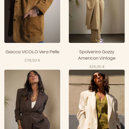
Giacca ViCOLO Vera Pelle
Spolverino Gozzy
American Vintage
279,50
€
325,00
€