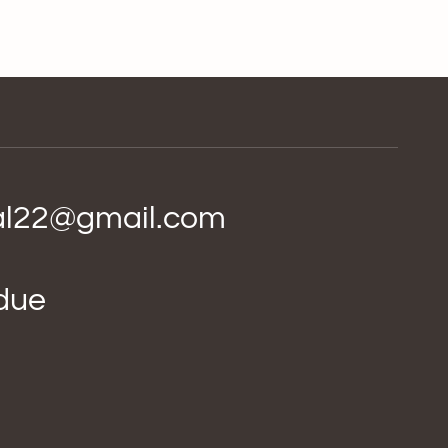
ial22@gmail.com
idue