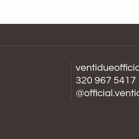
ventidueoffic
320 967 5417
@official.vent