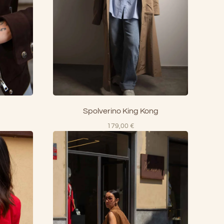
Spolverino King Kong
179,00
€