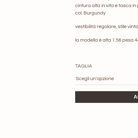
origi
cintura alta in vita e tasca in
col. Burgundy
era:
vestibilità regolare, stile vint
299,0
la modella è alta 1.56 pesa 
TAGLIA
Giacca
A
in
pelle
ViCOLO
quantità