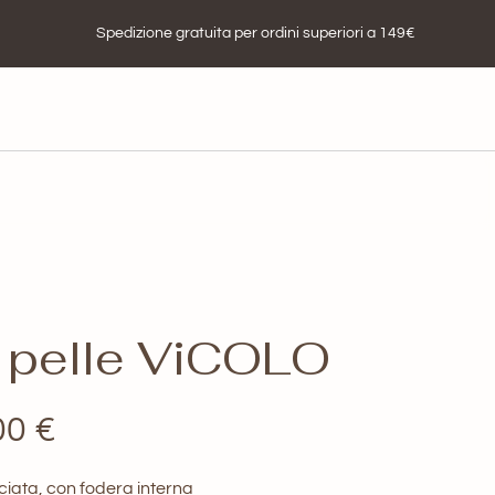
Spedizione gratuita per ordini superiori a 149€
n pelle ViCOLO
Il
00
€
zo
prezzo
ciata, con fodera interna