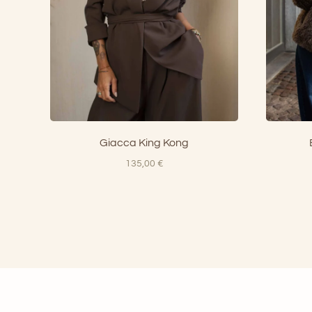
Giacca King Kong
135,00
€