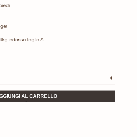
nale
attuale
 piedi
è:
age!
0 €.
209,00 €.
44kg indossa taglia S
GGIUNGI AL CARRELLO