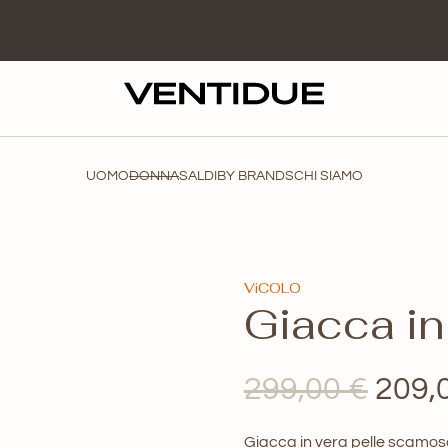
UOMO
DONNA
SALDI
BY BRANDS
CHI SIAMO
ViCOLO
Giacca i
Il
299,00
€
209,
prez
Giacca in vera pelle scamos