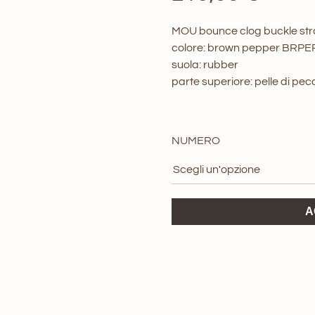
MOU bounce clog buckle str
colore: brown pepper BRPE
suola: rubber
parte superiore: pelle di pec
NUMERO
MOU
A
bounce
clog
buckle
strap
on
up