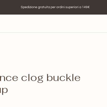
Spedizione gratuita per ordini superiori a 149€
ce clog buckle
up