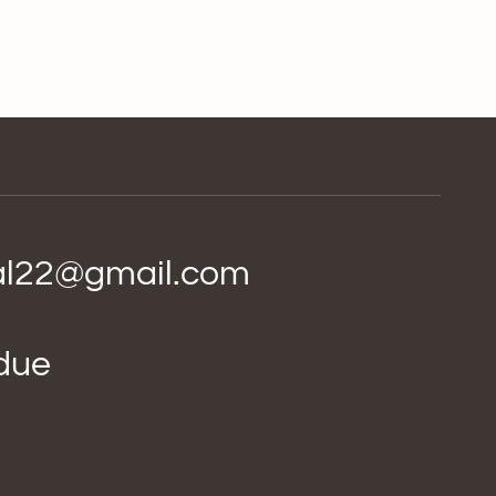
ial22@gmail.com
idue