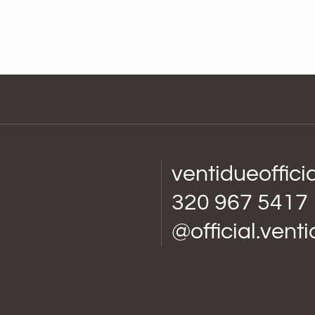
ventidueoffic
320 967 5417
@official.vent