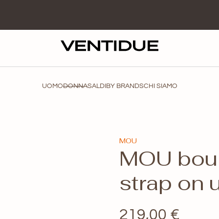
UOMO
DONNA
SALDI
BY BRANDS
CHI SIAMO
MOU
MOU boun
strap on 
219,00
€