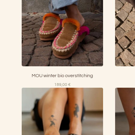
MOU winter bio overstitching
189,00
€