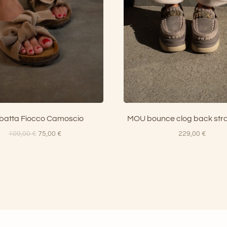
batta Fiocco Camoscio
MOU bounce clog back strap
Il
Il
109,00
€
75,00
€
229,00
€
prezzo
prezzo
originale
attuale
era:
è:
109,00 €.
75,00 €.