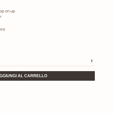
ap on up
P
ora
GGIUNGI AL CARRELLO