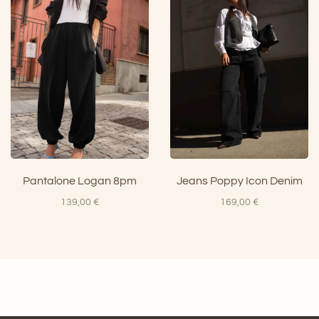
era:
è:
100,00 €.
70,00 €.
Pantalone Logan 8pm
Jeans Poppy Icon Denim
139,00
€
169,00
€