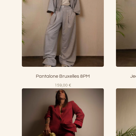
Pantalone Bruxelles 8PM
Je
159,00
€