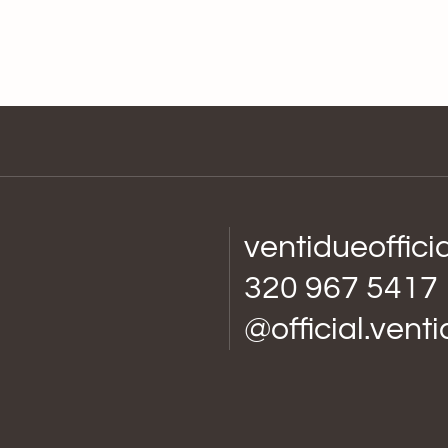
ventidueoffic
320 967 5417
@official.vent