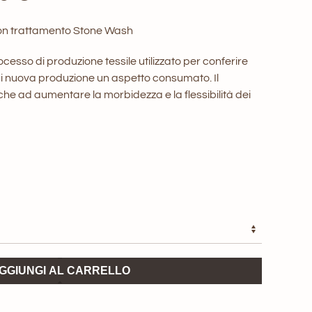
di
on trattamento Stone Wash
prezzo:
ocesso di produzione tessile utilizzato per conferire
da
di nuova produzione un aspetto consumato. Il
che ad aumentare la morbidezza e la flessibilità dei
70,00 €
a
88,50 €
GGIUNGI AL CARRELLO