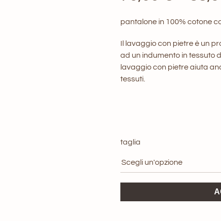
pantalone in 100% cotone c
Il lavaggio con pietre è un pr
ad un indumento in tessuto 
lavaggio con pietre aiuta an
tessuti.
taglia
Pantalone
A
tuta
VCOLO