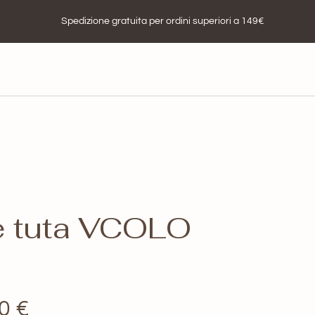
Spedizione gratuita per ordini superiori a 149€
e tuta VCOLO
Fascia
50
€