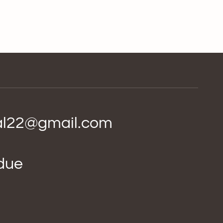
ial22@gmail.com
idue