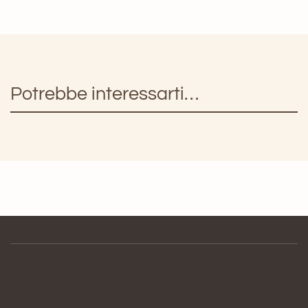
American
Vintage
quantità
Potrebbe interessarti…