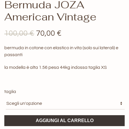
Bermuda JOZA
American Vintage
Il
Il
100,00
€
70,00
€
prezzo
prezzo
bermuda in cotone con elastico in vita (solo sui laterali) e
originale
attuale
passanti
era:
è:
la modella è alta 1.56 pesa 44kg indossa taglia XS
100,00 €.
70,00 €.
taglia
Bermuda
AGGIUNGI AL CARRELLO
JOZA