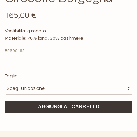
165,00
€
Vestibilità: girocollo
Materiale: 70% lana, 30% cashmere
B9S00465
Taglia
Amaranto
AGGIUNGI AL CARRELLO
Maglia
Girocollo
Borgogna
quantità