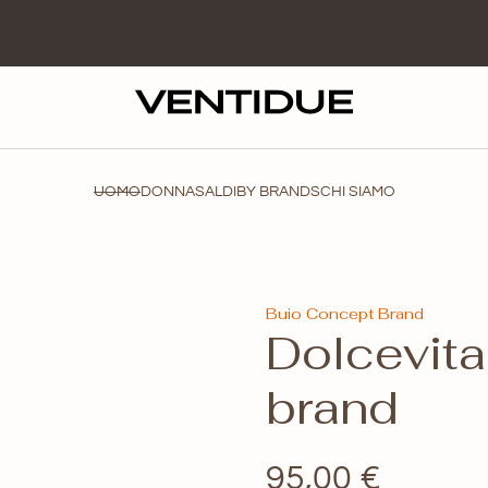
UOMO
DONNA
SALDI
BY BRANDS
CHI SIAMO
Buio Concept Brand
Dolcevit
brand
95,00
€