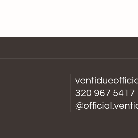
ventidueoffic
320 967 5417
@official.vent