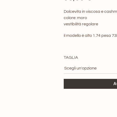
Dolcevita in viscosa e cashm
colore: moro
vestibilità regolare
il modello è alto 1.74 pesa 7
TAGLIA
Dolcevita
A
BUiO
concept
brand
quantità