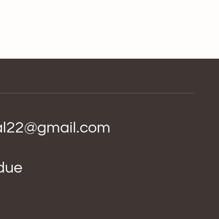
ial22@gmail.com
idue