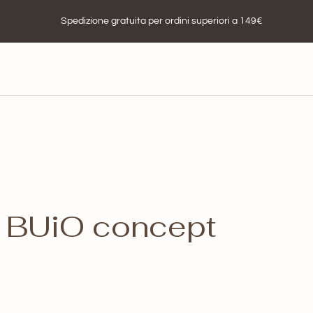
Spedizione gratuita per ordini superiori a 149€
a BUiO concept