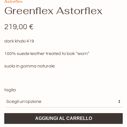
Astorflex
Greenflex Astorflex
219,00
€
dark khaki 419
100% suede leather treated to look “worn”
suola in gomma naturale
taglia
Greenflex
AGGIUNGI AL CARRELLO
Astorflex