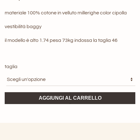
materiale 100% cotone in velluto millerighe color cipolla
vestibilità baggy
il modello è alto 1.74 pesa 73kg indossa la taglia 46
taglia
Pantalone
AGGIUNGI AL CARRELLO
Briglia
Courmayeur
quantità