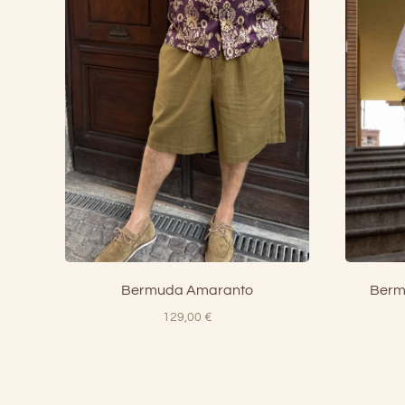
Bermuda Amaranto
Berm
129,00
€