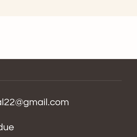
ial22@gmail.com
idue