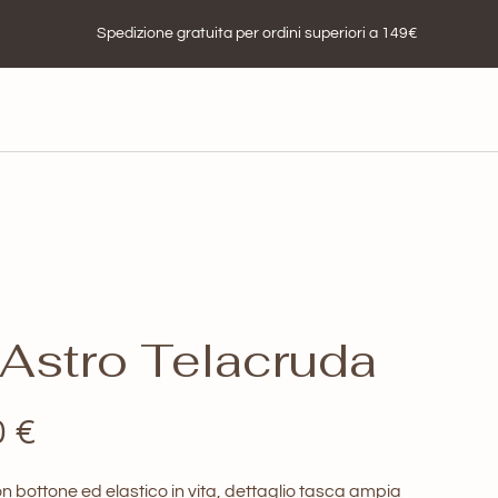
Spedizione gratuita per ordini superiori a 149€
Astro Telacruda
Il
0
€
zo
prezzo
bottone ed elastico in vita, dettaglio tasca ampia