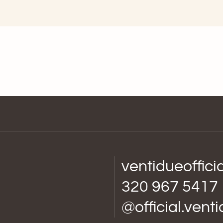
ventidueoffic
320 967 5417
@official.vent