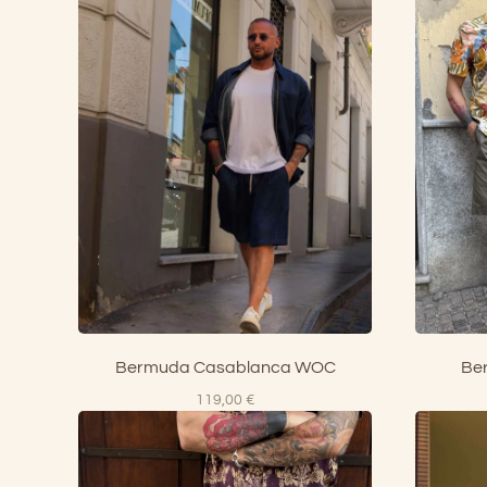
Bermuda Casablanca WOC
Ber
119,00
€