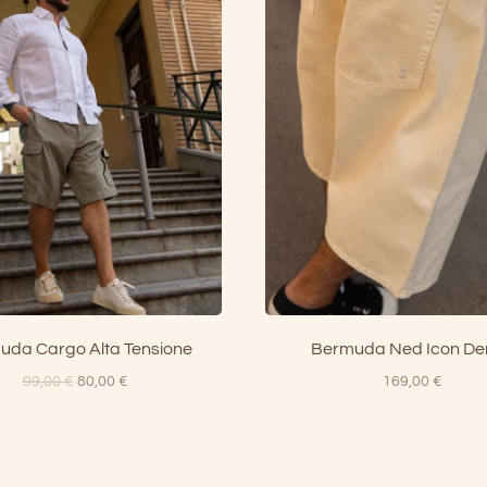
uda Cargo Alta Tensione
Bermuda Ned Icon De
Il
Il
99,00
€
80,00
€
169,00
€
prezzo
prezzo
originale
attuale
era:
è:
99,00 €.
80,00 €.