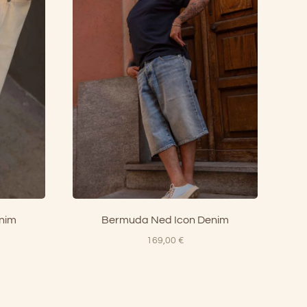
nim
Bermuda Ned Icon Denim
169,00
€