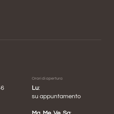
Orari di apertura
46
Lu
:
su appuntamento
Ma
,
Me
,
Ve
,
Sa
: