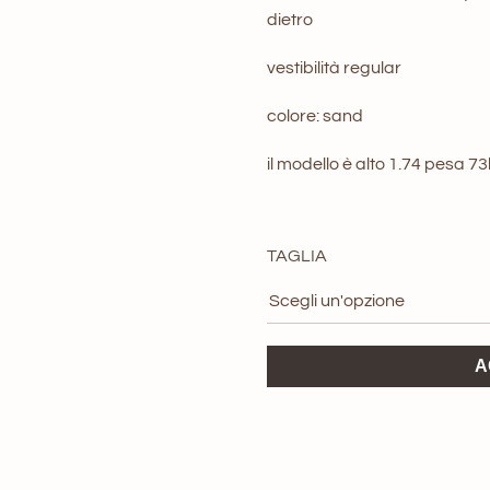
origi
dietro
era:
vestibilità regular
119,0
colore: sand
il modello è alto 1.74 pesa 7
TAGLIA
Bermuda
A
Astro
Telacruda
quantità