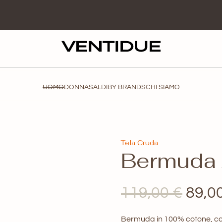
UOMO
DONNA
SALDI
BY BRANDS
CHI SIAMO
Tela Cruda
Bermuda 
Il
119,00
€
89,0
prez
Bermuda in 100% cotone, con 