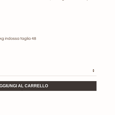
nale
attuale
è:
0 €.
89,00 €.
3kg indossa taglia 48
GGIUNGI AL CARRELLO