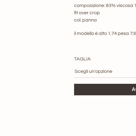
composizione: 83% viscosa 
fit over crop
col. panna
il modello è alto 1.74 pesa 7
TAGLIA
Camicia
A
Alta
Tensione
quantità