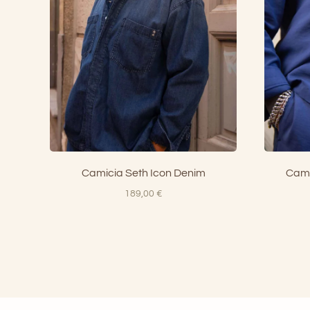
Camicia Seth Icon Denim
Cami
189,00
€