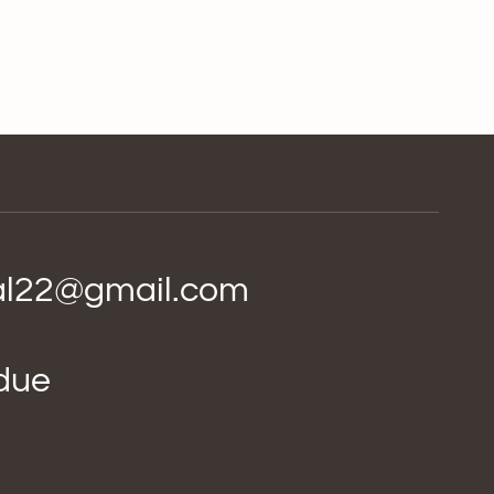
ial22@gmail.com
idue