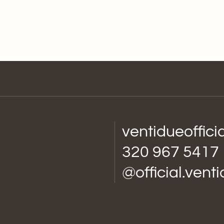
ventidueoffic
320 967 5417
@official.vent