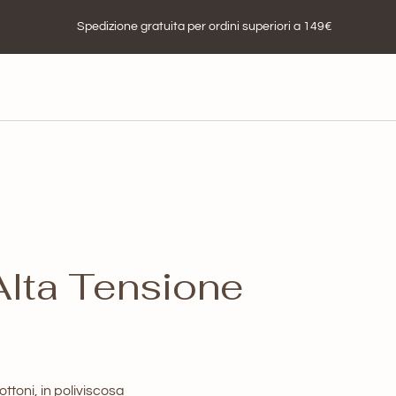
Spedizione gratuita per ordini superiori a 149€
Alta Tensione
toni, in poliviscosa