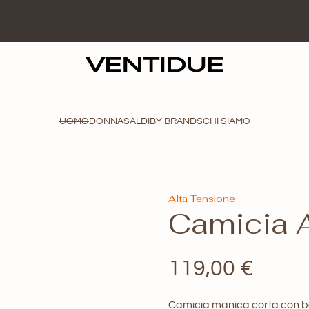
UOMO
DONNA
SALDI
BY BRANDS
CHI SIAMO
Alta Tensione
Camicia 
119,00
€
Camicia manica corta con bot