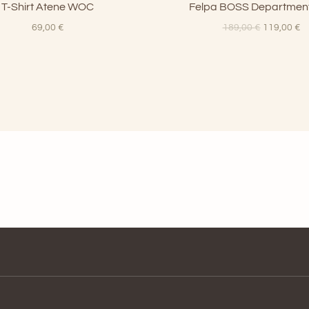
T-Shirt Atene WOC
Felpa BOSS Department
Il
Il
69,00
€
189,00
€
119,00
€
prezzo
p
originale
at
era:
è:
189,00 €.
11