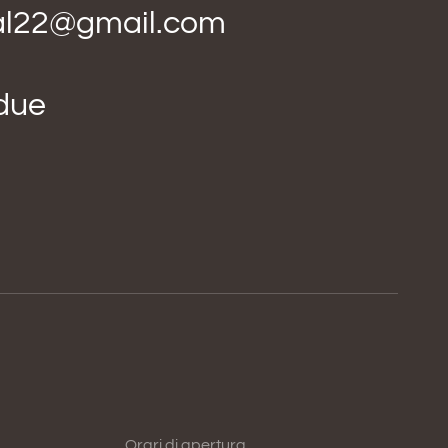
ial22@gmail.com
idue
Orari di apertura