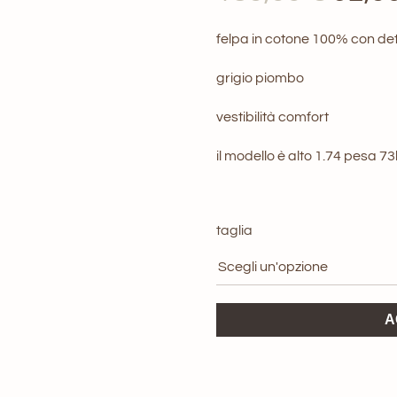
prez
felpa in cotone 100% con dett
origi
grigio piombo
era:
vestibilità comfort
185,0
il modello è alto 1.74 pesa 7
taglia
Felpa
A
PRESS
Department
Five