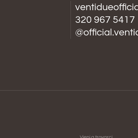
ventidueoffic
320 967 5417
@official.vent
Vieni a trovarci