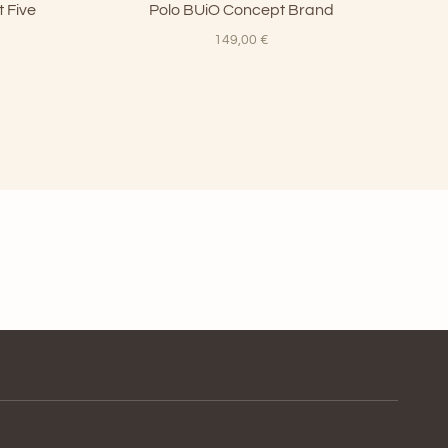
 Five
Polo BUiO Concept Brand
149,00
€
rezzo
tuale
9,00 €.