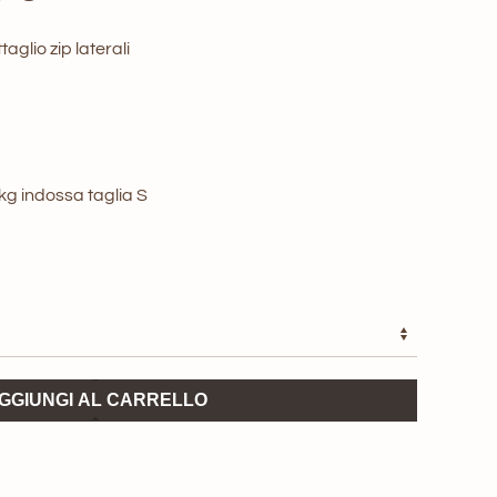
zo
prezzo
aglio zip laterali
nale
attuale
è:
0 €.
92,50 €.
3kg indossa taglia S
GGIUNGI AL CARRELLO