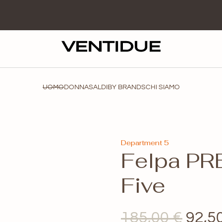
UOMO
DONNA
SALDI
BY BRANDS
CHI SIAMO
Department 5
Felpa PR
Five
Il
185,00
€
92,5