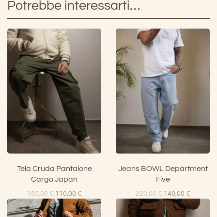
Potrebbe interessarti…
Tela Cruda Pantalone
Jeans BOWL Department
Cargo Japan
Five
Il
Il
Il
Il
185,00
€
110,00
€
220,00
€
140,00
€
prezzo
prezzo
prezzo
prezzo
originale
attuale
originale
attuale