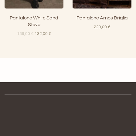
Pantalone White Sand
Pantalone Arnos Briglia
Steve
229,00
€
Il
Il
189,00
€
132,00
€
prezzo
prezzo
originale
attuale
era:
è:
189,00 €.
132,00 €.