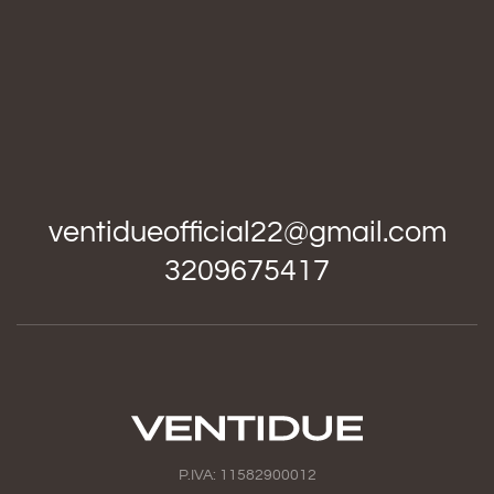
ventidueofficial22@gmail.com
3209675417
P.IVA: 11582900012