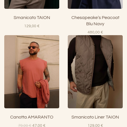
Smanicato TAION
Chesapeake’s Peacoat
Blu Navy
129,00
€
480,00
€
Canotta AMARANTO
Smanicato Liner TAION
Il
Il
79,00
€
47,00
€
129,00
€