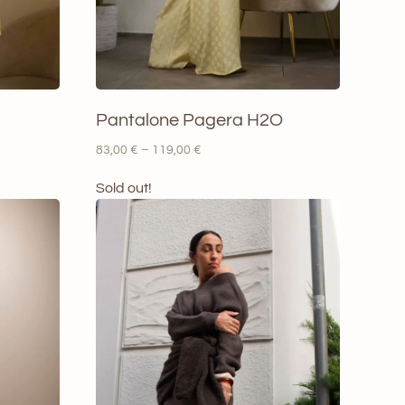
Pantalone Pagera H2O
Fascia
83,00
€
–
119,00
€
di
prezzo:
Sold out!
da
83,00 €
a
119,00 €