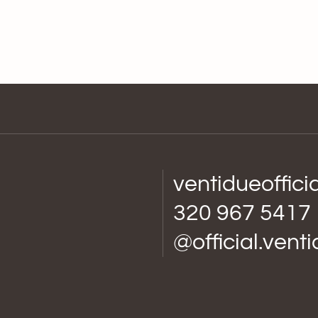
ventidueoffic
320 967 5417
@official.vent