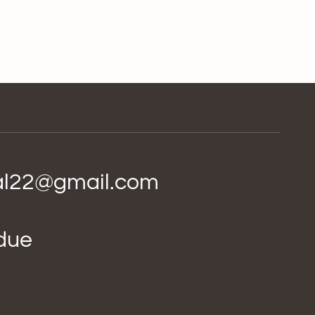
ial22@gmail.com
idue