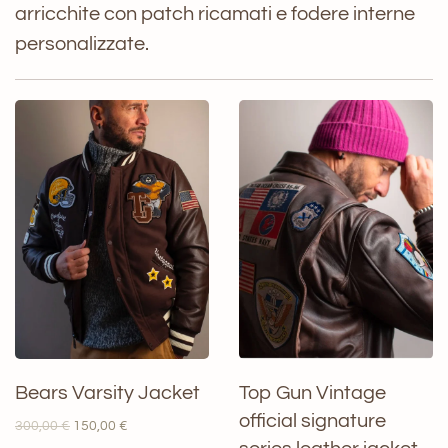
arricchite con patch ricamati e fodere interne
personalizzate.
Bears Varsity Jacket
Top Gun Vintage
official signature
Il
Il
300,00
€
150,00
€
prezzo
prezzo