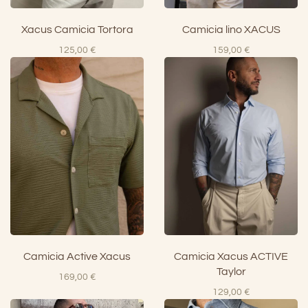
Xacus Camicia Tortora
Camicia lino XACUS
125,00
€
159,00
€
Camicia Active Xacus
Camicia Xacus ACTIVE
Taylor
169,00
€
129,00
€