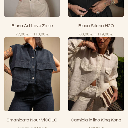
Blusa Art Love Zazie
Blusa Sitoria H2O
Fascia
Fascia
77,00
€
–
110,00
€
83,00
€
–
119,00
€
di
di
prezzo:
prezzo:
da
da
77,00 €
83,00 €
a
a
110,00 €
119,00 
Smanicato Nour ViCOLO
Camicia in lino King Kong