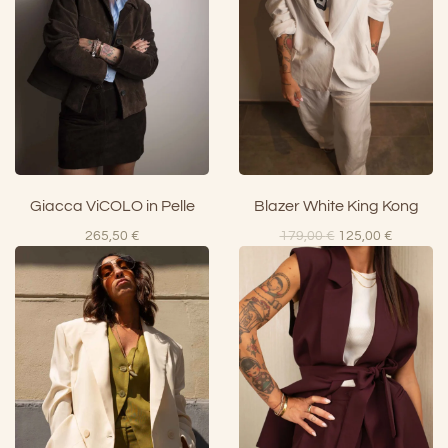
Giacca ViCOLO in Pelle
Blazer White King Kong
Il
Il
265,50
€
179,00
€
125,00
€
prezzo
prezzo
originale
attuale
era:
è:
179,00 €.
125,00 €