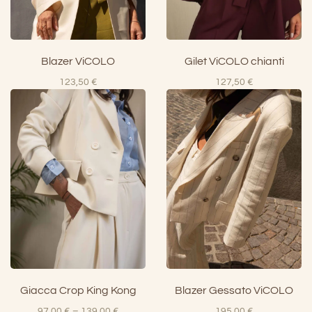
Blazer ViCOLO
Gilet ViCOLO chianti
123,50
€
127,50
€
Giacca Crop King Kong
Blazer Gessato ViCOLO
Fascia
97,00
€
–
139,00
€
195,00
€