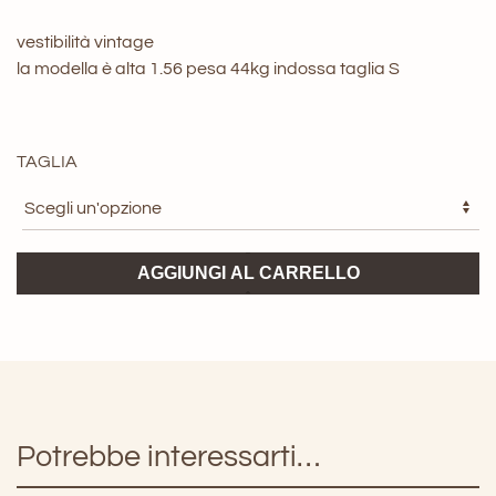
vestibilità vintage
la modella è alta 1.56 pesa 44kg indossa taglia S
TAGLIA
Giacca
AGGIUNGI AL CARRELLO
in
pelle
ViCOLO
quantità
Potrebbe interessarti…