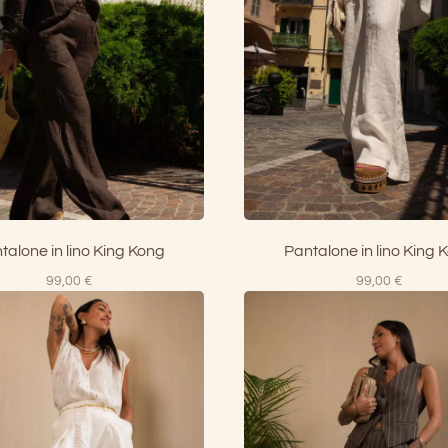
talone in lino King Kong
Pantalone in lino King 
99,00
€
99,00
€