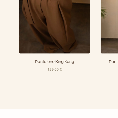
Pantalone King Kong
Pant
129,00
€