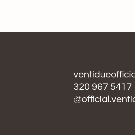
ventidueoffic
320 967 5417
@official.vent