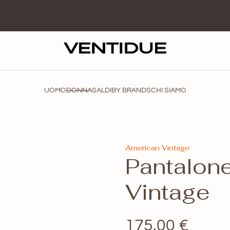
UOMO
DONNA
SALDI
BY BRANDS
CHI SIAMO
American Vintage
Pantalon
Vintage
175,00
€