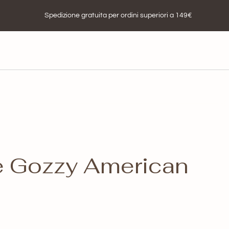
Spedizione gratuita per ordini superiori a 149€
e Gozzy American