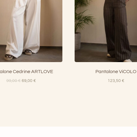
alone Cedrine ARTLOVE
Pantalone ViCOLO
Il
Il
99,00
€
69,00
€
123,50
€
prezzo
prezzo
originale
attuale
era:
è:
99,00 €.
69,00 €.