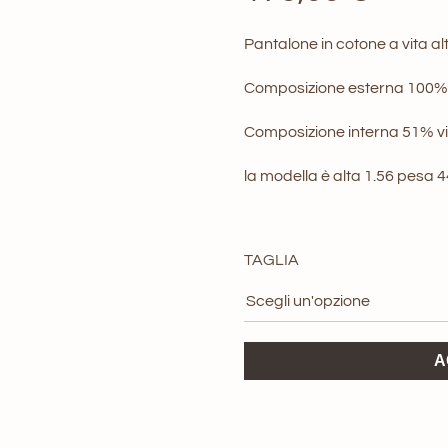
Pantalone in cotone a vita alt
Composizione esterna 100%
Composizione interna 51% v
la modella è alta 1.56 pesa 
TAGLIA
Pantalone
A
Gozzy
American
Vintage