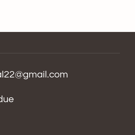
ial22@gmail.com
idue