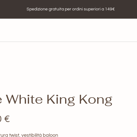
Spedizione gratuita per ordini superiori a 149€
e White King Kong
Il
0
€
zo
prezzo
ura twist, vestibilità baloon