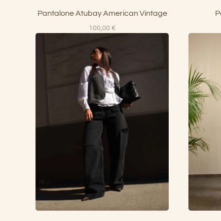
Pantalone Atubay American Vintage
P
100,00
€