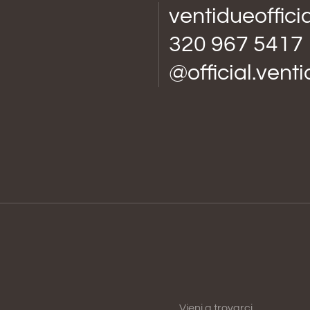
ventidueoffic
320 967 5417
@official.vent
Vieni a trovarci