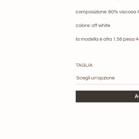
origi
composizione: 60% viscosa 
era:
colore: off white
139,0
la modella è alta 1.56 pesa 
TAGLIA
Pantalone
A
White
King
Kong
quantità