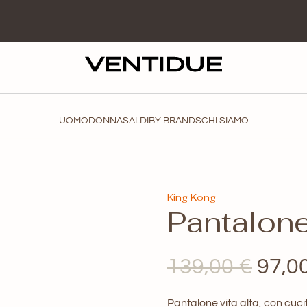
UOMO
DONNA
SALDI
BY BRANDS
CHI SIAMO
King Kong
Pantalon
Il
139,00
€
97,0
prez
Pantalone vita alta, con cucit