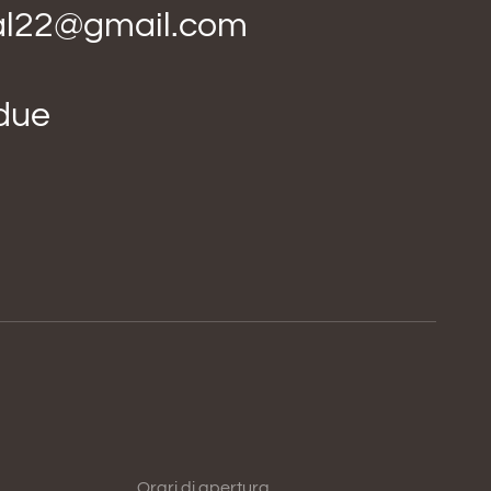
ial22@gmail.com
idue
Orari di apertura