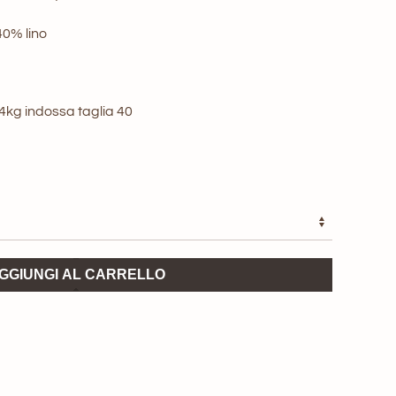
nale
attuale
40% lino
è:
0 €.
97,00 €.
44kg indossa taglia 40
GGIUNGI AL CARRELLO