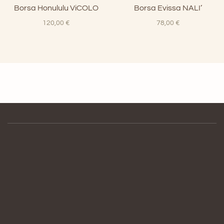
Borsa Honululu ViCOLO
Borsa Evissa NALI’
120,00
€
78,00
€