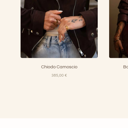
Chiodo Camoscio
Bo
385,00
€