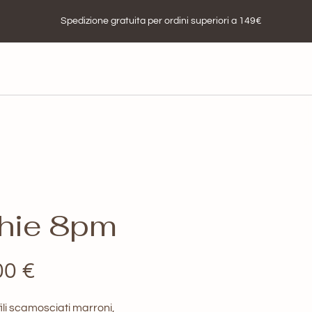
Spedizione gratuita per ordini superiori a 149€
phie 8pm
Il
00
€
zo
prezzo
li scamosciati marroni,