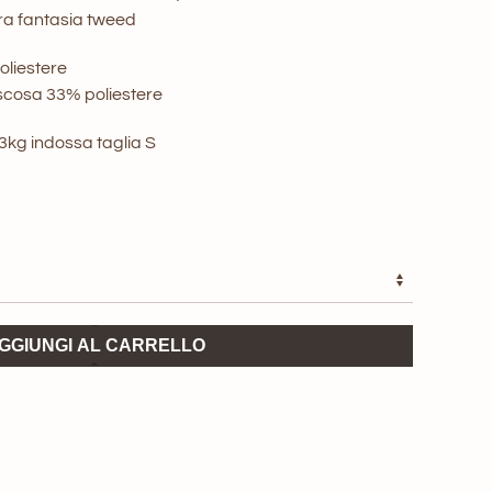
nale
attuale
tra fantasia tweed
è:
oliestere
scosa 33% poliestere
0 €.
150,00 €.
43kg indossa taglia S
GGIUNGI AL CARRELLO