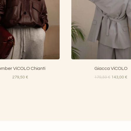
mber ViCOLO Chianti
Giacca ViCOLO
Il
Il
279,50
€
179,50
€
143,00
€
prezzo
p
originale
at
era:
è:
179,50 €.
14