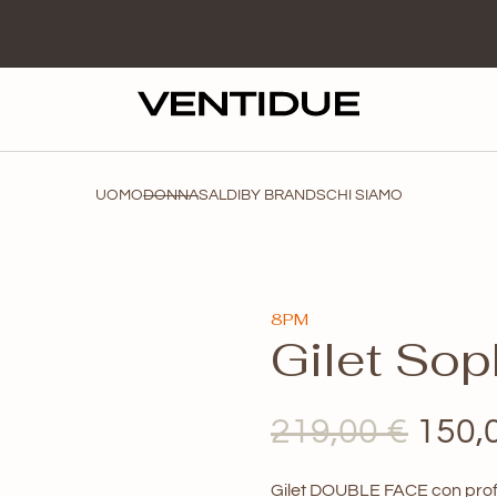
UOMO
DONNA
SALDI
BY BRANDS
CHI SIAMO
8PM
Gilet So
Il
219,00
€
150,
prez
Gilet DOUBLE FACE con profi