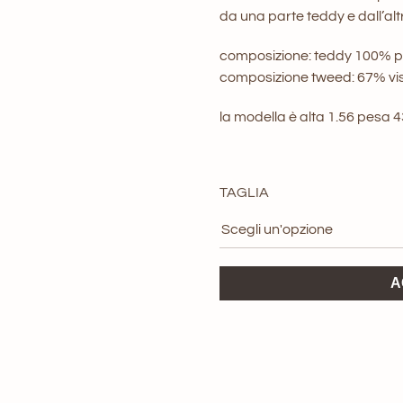
origi
da una parte teddy e dall’al
era:
composizione: teddy 100% p
composizione tweed: 67% vi
219,0
la modella è alta 1.56 pesa 
TAGLIA
Gilet
A
Sophie
8pm
quantità