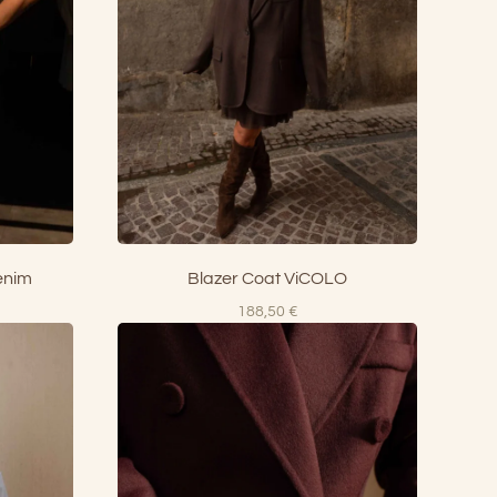
enim
Blazer Coat ViCOLO
188,50
€