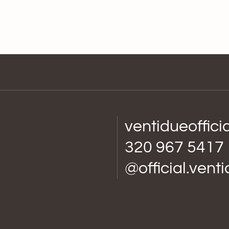
ventidueoffic
320 967 5417
@official.vent