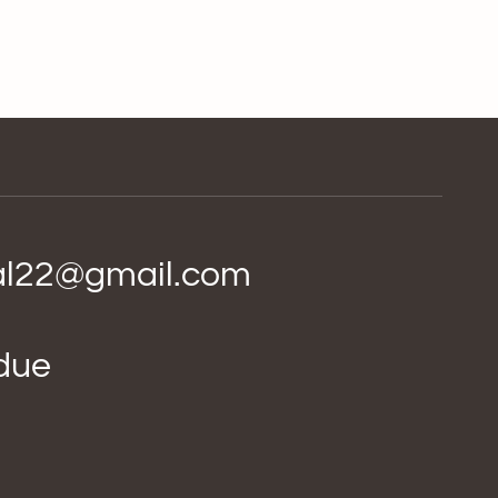
ial22@gmail.com
idue