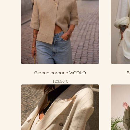
Giacca coreana ViCOLO
B
123,50
€