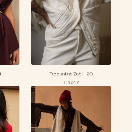
i
Trapuntino Zobi H2O
149,00
€