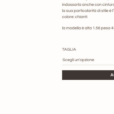
indossarla anche con cintur
la sua particolarità di stile è 
colore: chianti
la modella è alta 1.56 pesa 
TAGLIA
Giacca
A
ViCOLO
Chianti
quantità