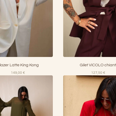
lazer Latte King Kong
Gilet ViCOLO chiant
149,00
€
127,50
€