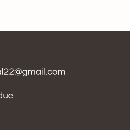
ial22@gmail.com
idue