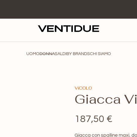
UOMO
DONNA
SALDI
BY BRANDS
CHI SIAMO
ViCOLO
Giacca V
187,50
€
Giacca con spalline maxi, do