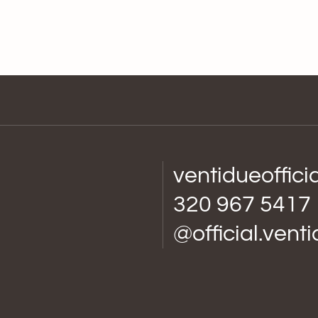
ventidueoffic
320 967 5417
@official.vent