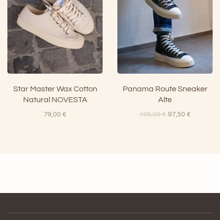
Star Master Wax Cotton
Panama Route Sneaker
Natural NOVESTA
Alte
Il
Il
79,00
€
195,00
€
97,50
€
prezzo
prezzo
originale
attuale
era:
è:
195,00 €.
97,50 €.