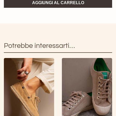
Novesta
AGGIUNGI AL CARRELLO
Sneaker
Star
Master
Corduroy
quantità
Potrebbe interessarti…