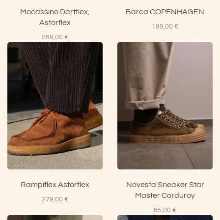
Mocassino Dartflex,
Barca COPENHAGEN
Astorflex
199,00
€
289,00
€
Rampiflex Astorflex
Novesta Sneaker Star
Master Corduroy
279,00
€
85,00
€