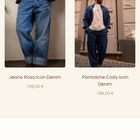
era:
è:
era:
è:
189,00 €.
140,00 €.
200,00 €.
100,00 €
Jeans Ross Icon Denim
Pantalone Cody Icon
Denim
189,00
€
189,00
€