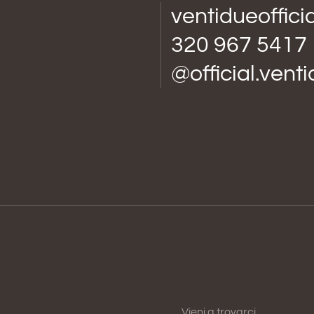
ventidueoffic
320 967 5417
@official.vent
Vieni a trovarci