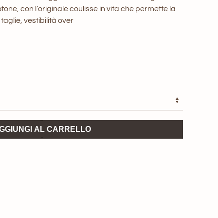
nale
attuale
tone, con l’originale coulisse in vita che permette la
glie, vestibilità over
è:
0 €.
100,00 €.
GGIUNGI AL CARRELLO