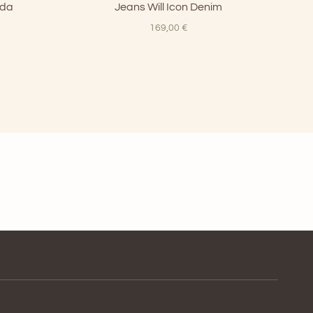
uda
Jeans Will Icon Denim
169,00
€
rezzo
tuale
0,00 €.