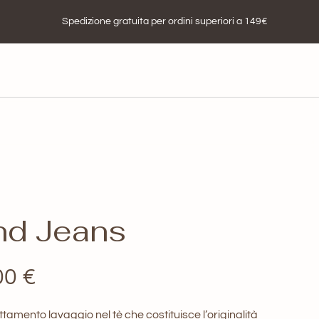
Spedizione gratuita per ordini superiori a 149€
nd Jeans
Il
00
€
zo
prezzo
ttamento lavaggio nel tè che costituisce l’originalità