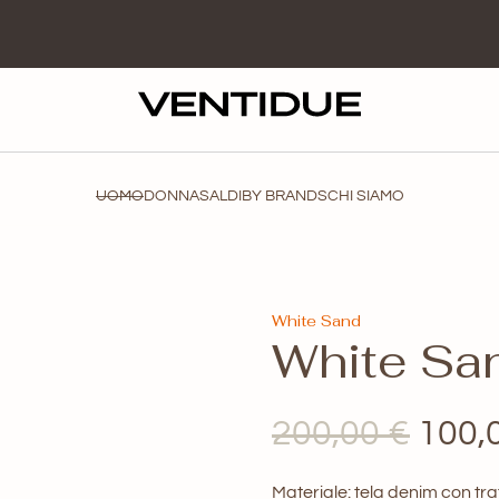
UOMO
DONNA
SALDI
BY BRANDS
CHI SIAMO
White Sand
White Sa
Il
200,00
€
100,
prez
Materiale: tela denim con tra