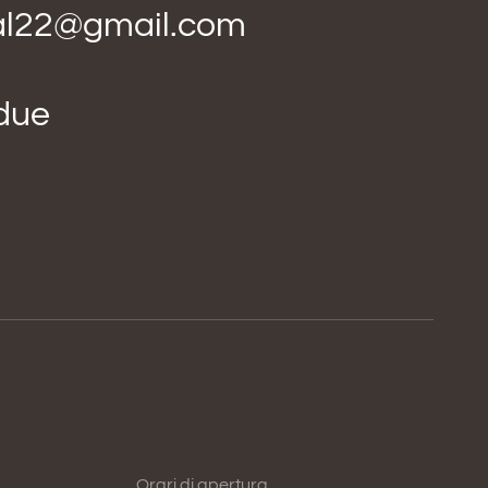
ial22@gmail.com
idue
Orari di apertura