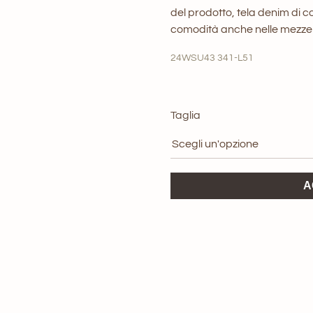
origi
del prodotto, tela denim di co
comodità anche nelle mezze ta
era:
24WSU43 341-L51
200,0
Taglia
White
A
Sand
Jeans
quantità